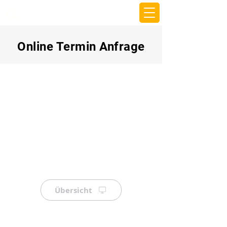
beemy.xyz
Online Termin Anfrage
Übersicht
⠀
⠀