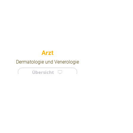
⠀
Dermatologie und Venerologie
Übersicht
⠀
⠀
Quicklinks
Notdienst
Arztsuche
Forum
Für Ärzte/ Kliniken
Ordination eintragen
Impressum | AGB | Datenschutz