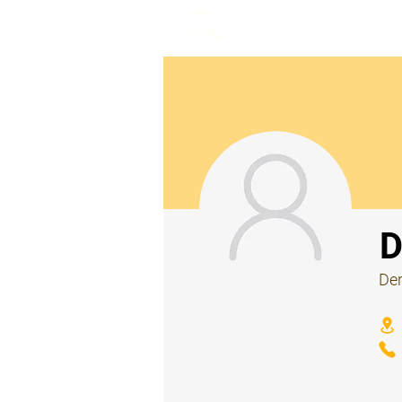
beemy.xyz
⠀
D
Der
⠀
⠀