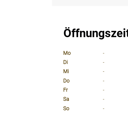
⠀
Öffnungszei
⠀
Mo
-
Di
-
Mi
-
Do
-
Fr
-
Sa
-
So
-
⠀
⠀
⠀