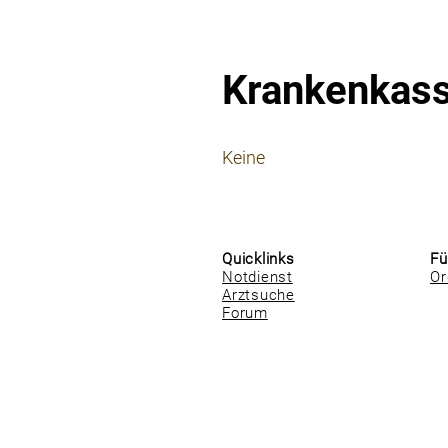
Krankenkas
⠀
Keine
⠀
⠀
Quicklinks
Fü
Notdienst
Or
Arztsuche
Forum