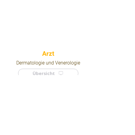
⠀
Dermatologie und Venerologie
Übersicht
⠀
⠀
Quicklinks
Notdienst
Arztsuche
Forum
Für Ärzte/ Kliniken
Ordination eintragen
Impressum | AGB | Datenschutz