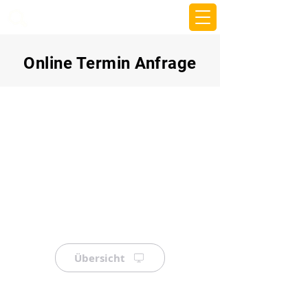
beemy.xyz
Online Termin Anfrage
Übersicht
⠀
⠀