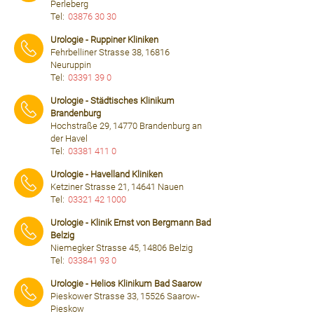
Perleberg
Tel:
03876 30 30
⠀⠀⠀
Urologie - Ruppiner Kliniken
Fehrbelliner Strasse 38, 16816
Neuruppin
Tel:
03391 39 0
⠀⠀⠀
Urologie - Städtisches Klinikum
Brandenburg
Hochstraße 29, 14770 Brandenburg an
der Havel
Tel:
03381 411 0
⠀⠀⠀
Urologie - Havelland Kliniken
Ketziner Strasse 21, 14641 Nauen
Tel:
03321 42 1000
⠀⠀⠀
Urologie - Klinik Ernst von Bergmann Bad
Belzig
Niemegker Strasse 45, 14806 Belzig
Tel:
033841 93 0
⠀⠀⠀
Urologie - Helios Klinikum Bad Saarow
Pieskower Strasse 33, 15526 Saarow-
Pieskow