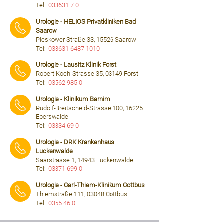
Tel:
033631 7 0
⠀⠀⠀
Urologie - HELIOS Privatkliniken Bad
Saarow
Pieskower Straße 33, 15526 Saarow
Tel:
033631 6487 1010
⠀⠀⠀
Urologie - Lausitz Klinik Forst
Robert-Koch-Strasse 35, 03149 Forst
Tel:
03562 985 0
⠀⠀⠀
Urologie - Klinikum Barnim
Rudolf-Breitscheid-Strasse 100, 16225
Eberswalde
Tel:
03334 69 0
⠀⠀⠀
Urologie - DRK Krankenhaus
Luckenwalde
Saarstrasse 1, 14943 Luckenwalde
Tel:
03371 699 0
⠀⠀⠀
Urologie - Carl-Thiem-Klinikum Cottbus
Thiemstraße 111, 03048 Cottbus
Tel:
0355 46 0
⠀⠀⠀