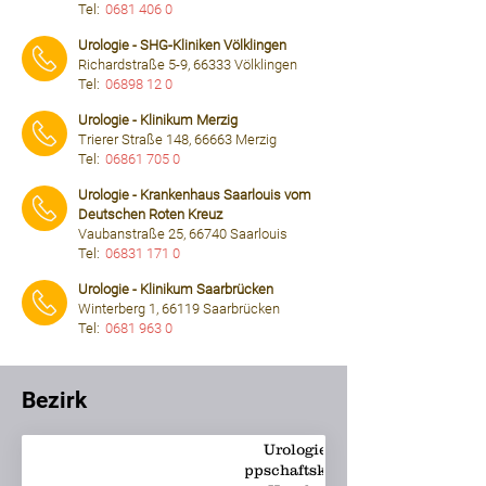
Tel:
0681 406 0
⠀⠀⠀
Urologie - SHG-Kliniken Völklingen
Richardstraße 5-9, 66333 Völklingen
Tel:
06898 12 0
⠀⠀⠀
Urologie - Klinikum Merzig
Trierer Straße 148, 66663 Merzig
Tel:
06861 705 0
⠀⠀⠀
Urologie - Krankenhaus Saarlouis vom
Deutschen Roten Kreuz
Vaubanstraße 25, 66740 Saarlouis
Tel:
06831 171 0
⠀⠀⠀
Urologie - Klinikum Saarbrücken
Winterberg 1, 66119 Saarbrücken
Tel:
0681 963 0
⠀⠀⠀
Bezirk
Urologie -
Knappschaftsklinikum
krankenhaus@kksulzbac