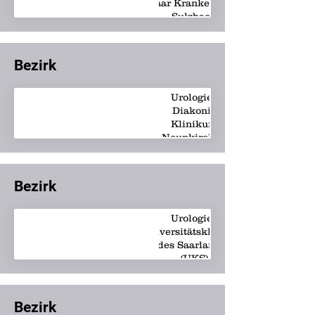
Saar Krankenhaus
Sulzbach
Bezirk
Urologie -
Diakonie
Klinikum
Neunkirchen
Bezirk
Urologie -
Universitätsklinikum
des Saarlandes
(UKS)
Bezirk